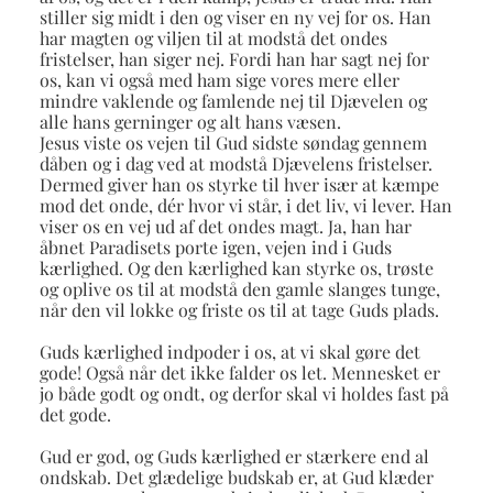
stiller sig midt i den og viser en ny vej for os. Han
har magten og viljen til at modstå det ondes
fristelser, han siger nej. Fordi han har sagt nej for
os, kan vi også med ham sige vores mere eller
mindre vaklende og famlende nej til Djævelen og
alle hans gerninger og alt hans væsen.
Jesus viste os vejen til Gud sidste søndag gennem
dåben og i dag ved at modstå Djævelens fristelser.
Dermed giver han os styrke til hver især at kæmpe
mod det onde, dér hvor vi står, i det liv, vi lever. Han
viser os en vej ud af det ondes magt. Ja, han har
åbnet Paradisets porte igen, vejen ind i Guds
kærlighed. Og den kærlighed kan styrke os, trøste
og oplive os til at modstå den gamle slanges tunge,
når den vil lokke og friste os til at tage Guds plads.
Guds kærlighed indpoder i os, at vi skal gøre det
gode! Også når det ikke falder os let. Mennesket er
jo både godt og ondt, og derfor skal vi holdes fast på
det gode.
Gud er god, og Guds kærlighed er stærkere end al
ondskab. Det glædelige budskab er, at Gud klæder