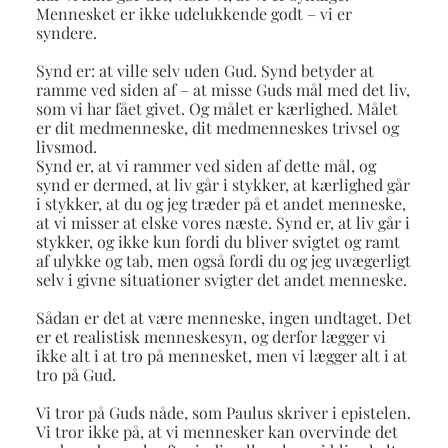
Mennesket er ikke udelukkende godt – vi er
syndere.
Synd er: at ville selv uden Gud. Synd betyder at
ramme ved siden af – at misse Guds mål med det liv,
som vi har fået givet. Og målet er kærlighed. Målet
er dit medmenneske, dit medmenneskes trivsel og
livsmod.
Synd er, at vi rammer ved siden af dette mål, og
synd er dermed, at liv går i stykker, at kærlighed går
i stykker, at du og jeg træder på et andet menneske,
at vi misser at elske vores næste. Synd er, at liv går i
stykker, og ikke kun fordi du bliver svigtet og ramt
af ulykke og tab, men også fordi du og jeg uvægerligt
selv i givne situationer svigter det andet menneske.
Sådan er det at være menneske, ingen undtaget. Det
er et realistisk menneskesyn, og derfor lægger vi
ikke alt i at tro på mennesket, men vi lægger alt i at
tro på Gud.
Vi tror på Guds nåde, som Paulus skriver i epistelen.
Vi tror ikke på, at vi mennesker kan overvinde det