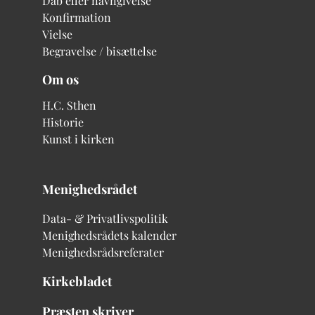
Dåb eller navngivelse
Konfirmation
Vielse
Begravelse / bisættelse
Om os
H.C. Sthen
Historie
Kunst i kirken
Menighedsrådet
Data- & Privatlivspolitik
Menighedsrådets kalender
Menighedsrådsreferater
Kirkebladet
Præsten skriver