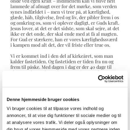
onde ved egen kraft – indimellem kan vi blive helt
lammede af afmagt over for det mørke, som verden
synes indfældet i – men vi tror på, at kærlighed,
glæde, håb, tilgivelse, fred og liv, der pibler frem i os
og omkring os, som vi oplever dagligt, er Guds kraft.
Jesus lover, at det er det sidste, som skal sejre, at det
ikke er det onde, der skal ende med at få al magten.
For Gud er stærkere, han er vores kærlighedssværd
i kampen mod alt det, der vil friste eller true os.
Vi er kommet ind i den del af kirkeåret, som man
kalder fastetiden. Og fastetiden er tiden fra nu og
frem til påske. Med dagen i dag er der 40 dage til
Skærtorsdag – til minde om Jesu faste i ørkenen i
40 dage og 40 nætter, som vi hørte om før.
Mange af fastens tekster handler om kampen med
det onde. Man kan sige, at fastetiden er en tid til at
Denne hjemmeside bruger cookies
se det ondes realitet i øjnene i vores liv. Men det er
kun ½ sandhed. For fastetiden er først og fremmest
Vi bruger cookies til at tilpasse vores indhold og
en tid til at erkende, at det gode findes, livskilden,
annoncer, til at vise dig funktioner til sociale medier og til
Guds kærlighed, som er større end alt det, som vil
nedbryde og ødelægge livet. En tid til at høre, at
at analysere vores trafik. Vi deler også oplysninger om
Guds magt er større end det ondes magt – også i dit
din brug af vores hjemmeside med vores partnere inden