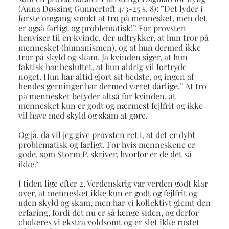
(Anna Døssing Gunnertoft 4/3-25 s. 8): ”Det lyder i
første omgang smukt at tro på mennesket, men det
er også farligt og problematisk!” For provsten
henviser til en kvinde, der udtrykker, at hun tror på
mennesket (humanismen), og at hun dermed ikke
tror på skyld og skam. Ja kvinden siger, at hun
faktisk har besluttet, at hun aldrig vil fortryde
noget. Hun har altid gjort sit bedste, og ingen af
hendes gerninger har dermed været dårlige.” At tro
på mennesket betyder altså for kvinden, at
mennesket kun er godt og nærmest fejlfrit og ikke
vil have med skyld og skam at gøre.
Og ja, da vil jeg give provsten ret i, at det er dybt
problematisk og farligt. For hvis menneskene er
gode, som Storm P. skriver, hvorfor er de det så
ikke?
I tiden lige efter 2. Verdenskrig var verden godt klar
over, at mennesket ikke kun er godt og fejlfrit og
uden skyld og skam, men har vi kollektivt glemt den
erfaring, fordi det nu er så længe siden, og derfor
chokeres vi ekstra voldsomt og er slet ikke rustet