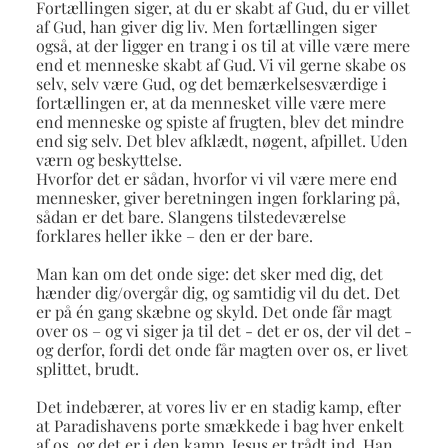
Fortællingen siger, at du er skabt af Gud, du er villet
af Gud, han giver dig liv. Men fortællingen siger
også, at der ligger en trang i os til at ville være mere
end et menneske skabt af Gud. Vi vil gerne skabe os
selv, selv være Gud, og det bemærkelsesværdige i
fortællingen er, at da mennesket ville være mere
end menneske og spiste af frugten, blev det mindre
end sig selv. Det blev afklædt, nøgent, afpillet. Uden
værn og beskyttelse.
Hvorfor det er sådan, hvorfor vi vil være mere end
mennesker, giver beretningen ingen forklaring på,
sådan er det bare. Slangens tilstedeværelse
forklares heller ikke – den er der bare.
Man kan om det onde sige: det sker med dig, det
hænder dig/overgår dig, og samtidig vil du det. Det
er på én gang skæbne og skyld. Det onde får magt
over os – og vi siger ja til det - det er os, der vil det -
og derfor, fordi det onde får magten over os, er livet
splittet, brudt.
Det indebærer, at vores liv er en stadig kamp, efter
at Paradishavens porte smækkede i bag hver enkelt
af os, og det er i den kamp, Jesus er trådt ind. Han