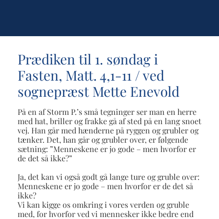
Prædiken til 1. søndag i
Fasten, Matt. 4,1-11 / ved
sognepræst Mette Enevold
På en af Storm P.’s små tegninger ser man en herre
med hat, briller og frakke gå af sted på en lang snoet
vej. Han går med hænderne på ryggen og grubler og
tænker. Det, han går og grubler over, er følgende
sætning: ”Menneskene er jo gode – men hvorfor er
de det så ikke?”
Ja, det kan vi også godt gå lange ture og gruble over:
Menneskene er jo gode – men hvorfor er de det så
ikke?
Vi kan kigge os omkring i vores verden og gruble
med, for hvorfor ved vi mennesker ikke bedre end