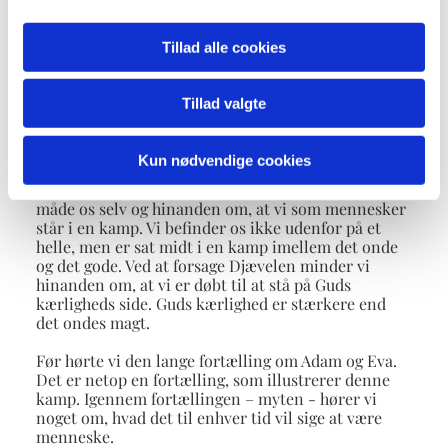
Jesus er fyldt af Helligåndens kraft efter sin dåb,
som vi hørte om Fastelavns søndag, til at sige nej til
Tillad alle cookies
Djævelens fristelser, sige nej til det onde. Han går
foran os og viser en vej, så vi også med ham kan sige
nej til det ondes fristelser i vores liv.
Tillad valgte
Ligesom vi gør i Trosbekendelsen, når vi siger: Vi
forsager Djævelen og alle hans gerninger og alt hans
Kun nødvendige cookies
væsen. Vi siger nej til alt det, der vil ødelægge livet –
også når det tager sit tag i os – og minder på den
måde os selv og hinanden om, at vi som mennesker
står i en kamp. Vi befinder os ikke udenfor på et
helle, men er sat midt i en kamp imellem det onde
og det gode. Ved at forsage Djævelen minder vi
hinanden om, at vi er døbt til at stå på Guds
kærligheds side. Guds kærlighed er stærkere end
det ondes magt.
Før hørte vi den lange fortælling om Adam og Eva.
Det er netop en fortælling, som illustrerer denne
kamp. Igennem fortællingen – myten - hører vi
noget om, hvad det til enhver tid vil sige at være
menneske.