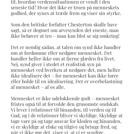
til, hvordan verdenssituationen er vendt i den
seneste tid? Hvor det ikke er troen på menneskets
godhed, der synes at træde frem og viser sin styrke.
Som den britiske forfatter Chesterton skulle have
sagt, så er dogmet om arvesynden det eneste, man
ikke behøver at tro – man kan blot se sig omkring!
Det er nemlig sådan, at talen om synd ikke handler
om at fordømme eller nedgøre mennesket. Det
handler heller ikke om at fjerne glæden fra livet.
Nej, synd giver i stedet et realistisk syn på
mennesket ved hverken at nedgøre det, men heller
ikke idealisere det – for mennesket kan ikke bære
eller holde til en idealisering. Det er overbelastning
af mennesket – af os alle.
Mennesket er ikke udelukkende godt – mennesket
fristes også til at forvolde den grusomste ondskab.
Vi lever i relationer til hinanden, til verden og til
Gud, og i de relationer bliver vi skyldige. Skyldige at
tage vare på og tage ansvar for kloden og hinanden,
vi er skyldige at elske og tilgive og bringe fred, og
når vi ikke gør det, viser vi, at vi er syndige.