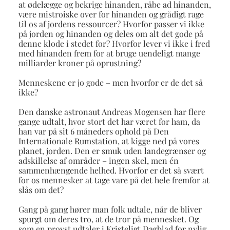
at ødelægge og bekrige hinanden, råbe ad hinanden,
være mistroiske over for hinanden og grådigt rage
til os af jordens ressourcer? Hvorfor passer vi ikke
på jorden og hinanden og deles om alt det gode på
denne klode i stedet for? Hvorfor lever vi ikke i fred
med hinanden frem for at bruge uendeligt mange
milliarder kroner på oprustning?
Menneskene er jo gode – men hvorfor er de det så
ikke?
Den danske astronaut Andreas Mogensen har flere
gange udtalt, hvor stort det har været for ham, da
han var på sit 6 måneders ophold på Den
Internationale Rumstation, at kigge ned på vores
planet, jorden. Den er smuk uden landegrænser og
adskillelse af områder – ingen skel, men én
sammenhængende helhed. Hvorfor er det så svært
for os mennesker at tage vare på det hele fremfor at
slås om det?
Gang på gang hører man folk udtale, når de bliver
spurgt om deres tro, at de tror på mennesket. Og
som en provst udtaler i Kristeligt Dagblad for nylig