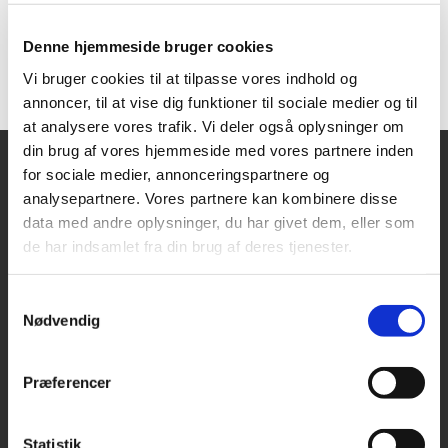
Danmark.
Hjemmesiden hedder
www.anonyme-alkoholikere.dk
Denne hjemmeside bruger cookies
Telefonnummeret er 70 10 12 24
Vi bruger cookies til at tilpasse vores indhold og
annoncer, til at vise dig funktioner til sociale medier og til
at analysere vores trafik. Vi deler også oplysninger om
din brug af vores hjemmeside med vores partnere inden
for sociale medier, annonceringspartnere og
Sthens Kirke
analysepartnere. Vores partnere kan kombinere disse
data med andre oplysninger, du har givet dem, eller som
de har indsamlet fra din brug af deres tjenester.
Egevænget 2
3000 Helsingør
Samtykkevalg
kge@km.dk
Nødvendig
49 22 29 51
Præferencer
Statistik