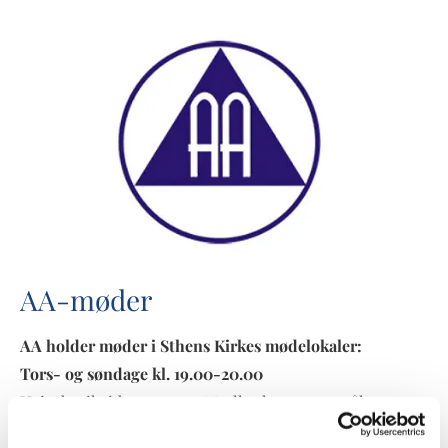
AA-møder
AA holder møder i Sthens Kirkes mødelokaler:
Tors- og søndage kl. 19.00-20.00
Hvis du vil vide mere om AA eller har spørgsmål om
alkoholisme, er du velkommen til at kontakte AA