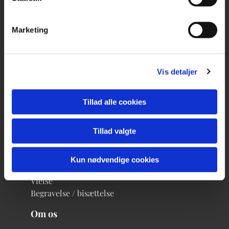
Kontakt
Kirkekontor
Marketing
Præster
Kirketjenere
Organist & Kirkesanger
Vis detaljer
Korleder for De Levende Sthene
Formand
Kirkeværge
Tillad alle cookies
Kontaktperson
Tillad valgte
Livets gang
Dåb eller navngivelse
Kun nødvendige cookies
Konfirmation
Vielse
Begravelse / bisættelse
Om os