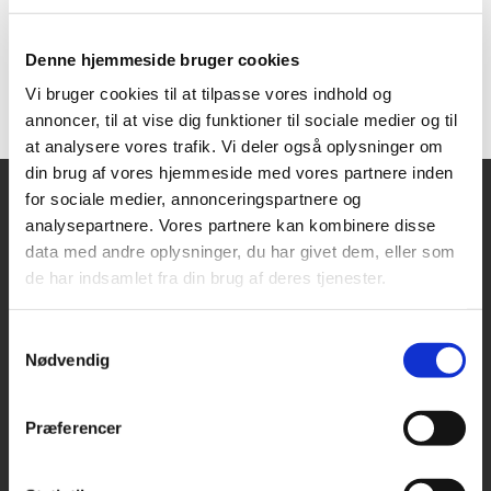
Konfirmationsdatoer 2026:
Kristi Himmelfarts Dag - torsdag den 14. maj 2026
Lørdag den 16. maj 2026
Denne hjemmeside bruger cookies
Kontakt kirkens kontor 4922 2951 eller på mail
Vi bruger cookies til at tilpasse vores indhold og
sthens.sogn@km.dk
ved spørgsmål!
annoncer, til at vise dig funktioner til sociale medier og til
at analysere vores trafik. Vi deler også oplysninger om
din brug af vores hjemmeside med vores partnere inden
for sociale medier, annonceringspartnere og
analysepartnere. Vores partnere kan kombinere disse
Sthens Kirke
data med andre oplysninger, du har givet dem, eller som
de har indsamlet fra din brug af deres tjenester.
Egevænget 2
3000 Helsingør
Samtykkevalg
Nødvendig
kge@km.dk
49 22 29 51
Præferencer