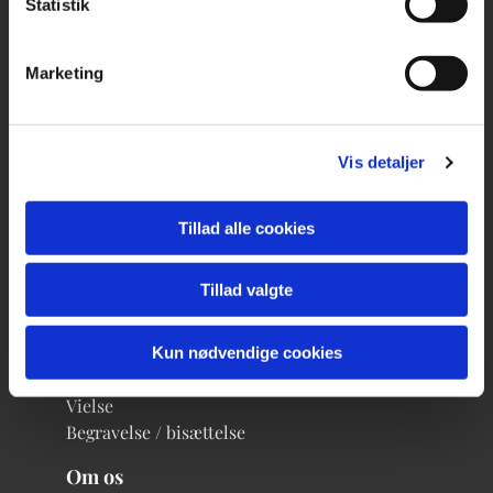
Statistik
Kontakt
Marketing
Kirkekontor
Præster
Kirketjenere
Organist & Kirkesanger
Vis detaljer
Korleder for De Levende Sthene
Formand
Kirkeværge
Tillad alle cookies
Kontaktperson
Tillad valgte
Livets gang
Dåb eller navngivelse
Kun nødvendige cookies
Konfirmation
Vielse
Begravelse / bisættelse
Om os