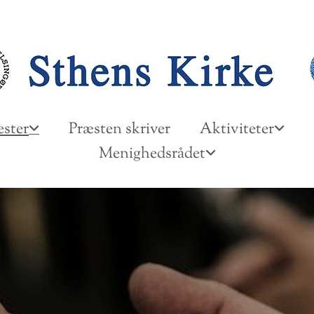
ster
Præsten skriver
Aktiviteter
Menighedsrådet