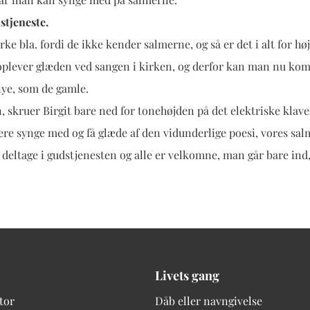
tjeneste.
rke bla. fordi de ikke kender salmerne, og så er det i alt for høj
er oplever glæden ved sangen i kirken, og derfor kan man nu ko
nye, som de gamle.
n, skruer Birgit bare ned for tonehøjden på det elektriske klav
ere synge med og få glæde af den vidunderlige poesi, vores salm
 at deltage i gudstjenesten og alle er velkomne, man går bare in
Livets gang
tor
Dåb eller navngivelse