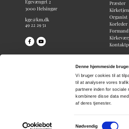
Egevænget 2
Præster
3000 Helsingør
Kirketjen
Organist
kge@km.dk
Korleder
49 22 29 51
Formand
Kirkevær
Kontakt
Denne hjemmeside bruger
Vi bruger cookies til at til
til at analysere vores tra
partnere inden for sociale
kombinere disse data med a
af deres tjenester.
Samtykkevalg
Nødvendig