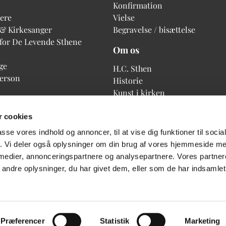
Konfirmation
ere
Vielse
 & Kirkesanger
Begravelse / bisættelse
 for De Levende Sthene
Om os
ge
H.C. Sthen
person
Historie
Kunst i kirken
 cookies
passe vores indhold og annoncer, til at vise dig funktioner til soci
fik. Vi deler også oplysninger om din brug af vores hjemmeside m
 medier, annonceringspartnere og analysepartnere. Vores partne
ndre oplysninger, du har givet dem, eller som de har indsamlet 
Privatlivspolitik
Log på ChurchDesk
Præferencer
Statistik
Marketing