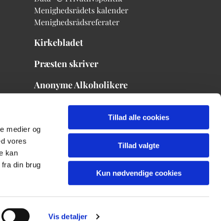
Menighedsrådets kalender
Menighedsrådsreferater
Kirkebladet
Præsten skriver
Anonyme Alkoholikere
Menighedsrådets mødekalender
Tillad alle cookies
ale medier og
ed vores
Tillad valgte
re kan
fra din brug
Kun nødvendige cookies
Vis detaljer