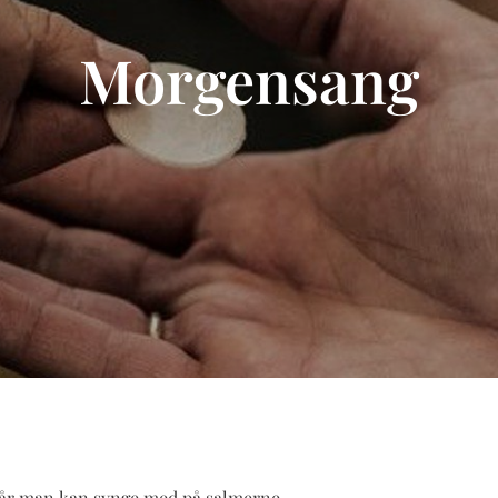
Morgensang
, når man kan synge med på salmerne.