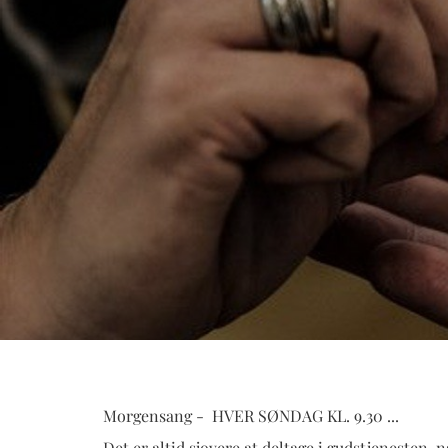
Morgensang - HVER SØNDAG KL. 9.30 ...
Det er altid sjovere at deltage i gudstjenesten