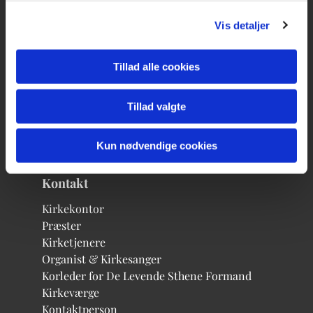
Vis detaljer
Egevænget 2
3000 Helsingør
Tillad alle cookies
kge@km.dk
49 22 29 51
Tillad valgte
Kun nødvendige cookies
Kontakt
Kirkekontor
Præster
Kirketjenere
Organist & Kirkesanger
Korleder for De Levende Sthene
Formand
Kirkeværge
Kontaktperson