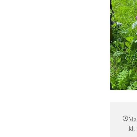
Man
kl.