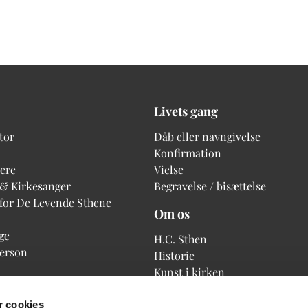
Livets gang
tor
Dåb eller navngivelse
Konfirmation
ere
Vielse
 & Kirkesanger
Begravelse / bisættelse
 for De Levende Sthene
Om os
ge
H.C. Sthen
person
Historie
Kunst i kirken
 cookies