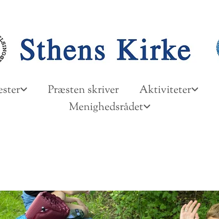
ster
Præsten skriver
Aktiviteter
Menighedsrådet