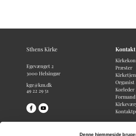
Sthens Kirke
Kontakt
Kirkekon
Egevænget 2
Præster
3000 Helsingør
Kirketjen
Organist
kge@km.dk
Korleder
49 22 29 51
Formand
Kirkevær
Kontakt
Denne hjemmeside bruger