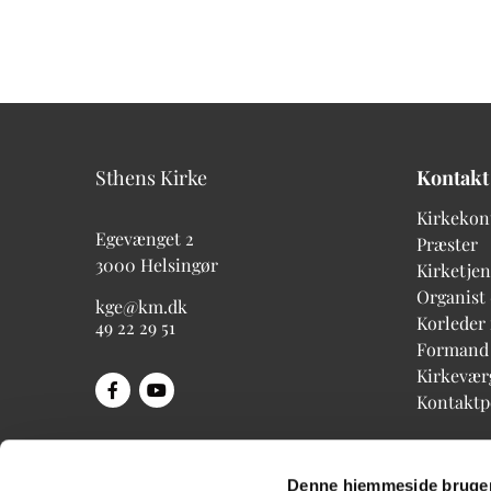
Sthens Kirke
Kontakt
Kirkekon
Egevænget 2
Præster
3000 Helsingør
Kirketjen
Organist
kge@km.dk
Korleder
49 22 29 51
Formand
Kirkevær
Kontakt
Denne hjemmeside bruger