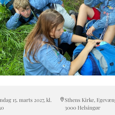
dag 15. marts 2027, kl.
Sthens Kirke, Egevæng
30
3000 Helsingør