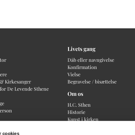
Livets gang
tor
Dåb eller navngivelse
Konfirmation
ere
Vielse
 & Kirkesanger
Begravelse / bisættelse
 for De Levende Sthene
Om os
ge
H.C. Sthen
person
Historie
Kunst i kirken
 cookies