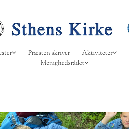
ster
Præsten skriver
Aktiviteter
Menighedsrådet