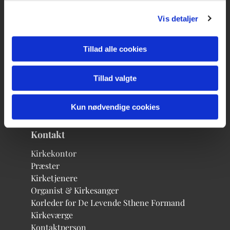
Vis detaljer
Egevænget 2
3000 Helsingør
Tillad alle cookies
kge@km.dk
49 22 29 51
Tillad valgte
Kun nødvendige cookies
Kontakt
Kirkekontor
Præster
Kirketjenere
Organist & Kirkesanger
Korleder for De Levende Sthene
Formand
Kirkeværge
Kontaktperson