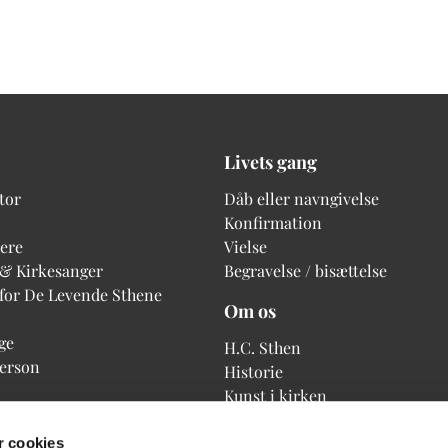
Livets gang
tor
Dåb eller navngivelse
Konfirmation
ere
Vielse
 & Kirkesanger
Begravelse / bisættelse
 for De Levende Sthene
Om os
ge
H.C. Sthen
person
Historie
Kunst i kirken
 cookies