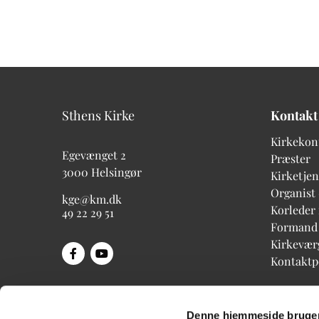
Sthens Kirke
Kontakt
Kirkekon
Egevænget 2
Præster
3000 Helsingør
Kirketjen
Organist
kge@km.dk
Korleder
49 22 29 51
Formand
Kirkevær
Kontakt
Denne hjemmeside bruger