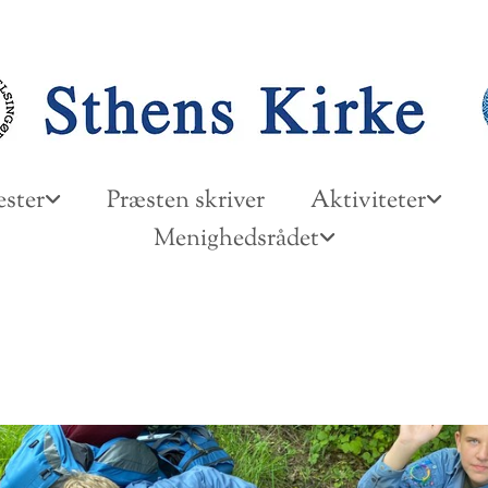
ster
Præsten skriver
Aktiviteter
Menighedsrådet