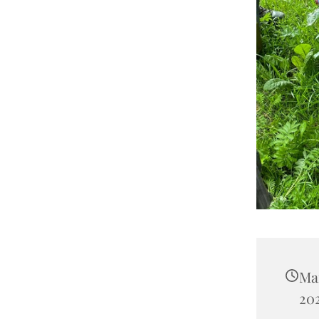
Ma
202