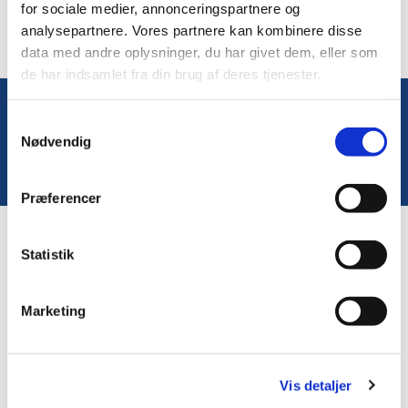
for sociale medier, annonceringspartnere og
analysepartnere. Vores partnere kan kombinere disse
data med andre oplysninger, du har givet dem, eller som
de har indsamlet fra din brug af deres tjenester.
Samtykkevalg
Du vil måske også kunne lide...
Nødvendig
Præferencer
Statistik
Marketing
Vis detaljer