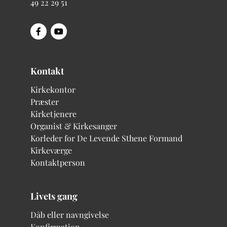
49 22 29 51
Kontakt
Kirkekontor
Præster
Kirketjenere
Organist & Kirkesanger
Korleder for De Levende Sthene
Formand
Kirkeværge
Kontaktperson
Livets gang
Dåb eller navngivelse
Konfirmation