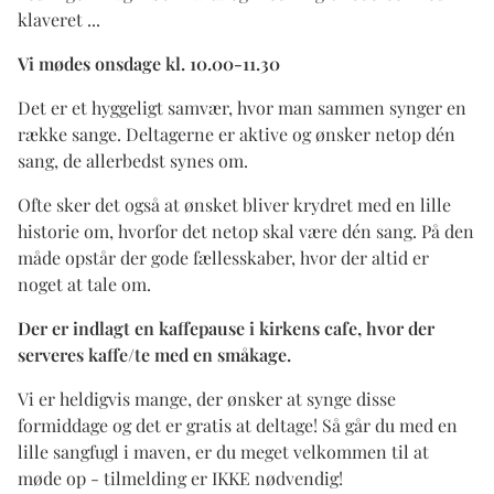
klaveret ...
Vi mødes onsdage kl. 10.00-11.30
Det er et hyggeligt samvær, hvor man sammen synger en
række sange. Deltagerne er aktive og ønsker netop dén
sang, de allerbedst synes om.
Ofte sker det også at ønsket bliver krydret med en lille
historie om, hvorfor det netop skal være dén sang. På den
måde opstår der gode fællesskaber, hvor der altid er
noget at tale om.
Der er indlagt en kaffepause i kirkens cafe, hvor der
serveres kaffe/te med en småkage.
Vi er heldigvis mange, der ønsker at synge disse
formiddage og det er gratis at deltage! Så går du med en
lille sangfugl i maven, er du meget velkommen til at
møde op - tilmelding er IKKE nødvendig!