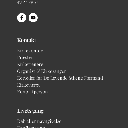
49 22 29 51
Kontakt
Kirkekontor
Præster
Kirketjenere
Organist & Kirkesanger
Korleder for De Levende Sthene
Formand
Kirkeværge
Kontaktperson
Livets gang
Dåb eller navngivelse
Konfirmation