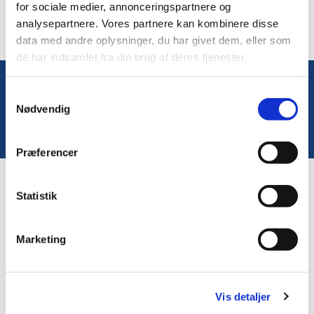
for sociale medier, annonceringspartnere og
analysepartnere. Vores partnere kan kombinere disse
data med andre oplysninger, du har givet dem, eller som
de har indsamlet fra din brug af deres tjenester.
Samtykkevalg
Du vil måske også kunne lide...
Nødvendig
Præferencer
Statistik
Marketing
Vis detaljer