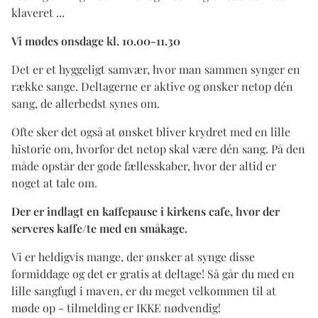
klaveret ...
Vi mødes onsdage kl. 10.00-11.30
Det er et hyggeligt samvær, hvor man sammen synger en
række sange. Deltagerne er aktive og ønsker netop dén
sang, de allerbedst synes om.
Ofte sker det også at ønsket bliver krydret med en lille
historie om, hvorfor det netop skal være dén sang. På den
måde opstår der gode fællesskaber, hvor der altid er
noget at tale om.
Der er indlagt en kaffepause i kirkens cafe, hvor der
serveres kaffe/te med en småkage.
Vi er heldigvis mange, der ønsker at synge disse
formiddage og det er gratis at deltage! Så går du med en
lille sangfugl i maven, er du meget velkommen til at
møde op - tilmelding er IKKE nødvendig!