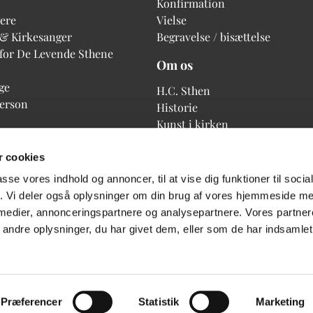
Konfirmation
ere
Vielse
 & Kirkesanger
Begravelse / bisættelse
 for De Levende Sthene
Om os
ge
H.C. Sthen
person
Historie
Kunst i kirken
 cookies
passe vores indhold og annoncer, til at vise dig funktioner til soci
fik. Vi deler også oplysninger om din brug af vores hjemmeside m
 medier, annonceringspartnere og analysepartnere. Vores partne
ndre oplysninger, du har givet dem, eller som de har indsamlet 
Privatlivspolitik
Log på ChurchDesk
Præferencer
Statistik
Marketing