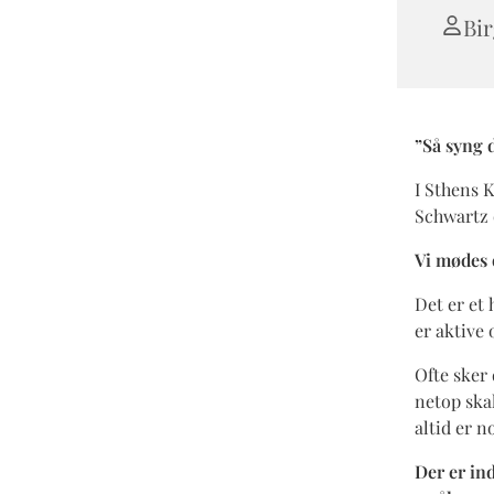
Bir
”Så syng 
I Sthens 
Schwartz 
Vi mødes 
Det er et
er aktive
Ofte sker 
netop ska
altid er n
Der er ind