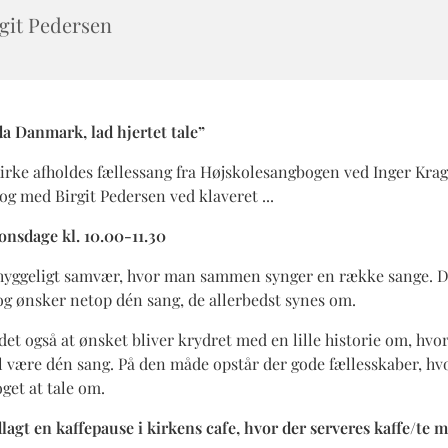
git Pedersen
da Danmark, lad hjertet tale”
Kirke afholdes fællessang fra Højskolesangbogen ved Inger Kra
og med Birgit Pedersen ved klaveret ...
onsdage kl. 10.00-11.30
 hyggeligt samvær, hvor man sammen synger en række sange. D
 og ønsker netop dén sang, de allerbedst synes om.
det også at ønsket bliver krydret med en lille historie om, hvor
l være dén sang. På den måde opstår der gode fællesskaber, hv
oget at tale om.
lagt en kaffepause i kirkens cafe, hvor der serveres kaffe/te 