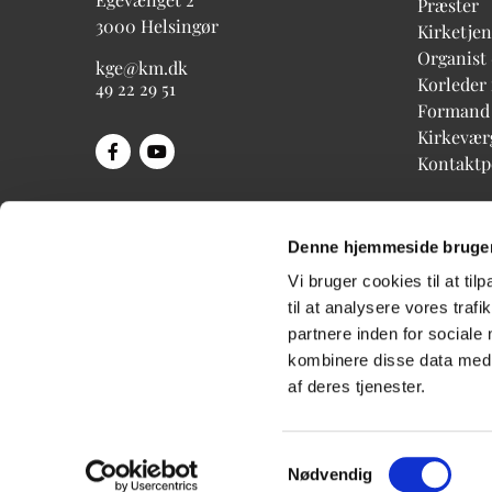
Præster
3000 Helsingør
Kirketjen
Organist
kge@km.dk
Korleder
49 22 29 51
Formand
Kirkevær
Kontakt
Denne hjemmeside bruger
Vi bruger cookies til at til
til at analysere vores tra
partnere inden for sociale
kombinere disse data med a
af deres tjenester.
Samtykkevalg
Nødvendig