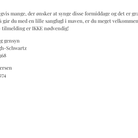
.
igvis mange, der ønsker at synge disse formiddage og det er gra
å går du med en lille sangfugl i maven, er du meget velkommen 
 tilmelding er IKKE nødvendig!
ig gensyn
agh-Schwartz
368
dersen
274