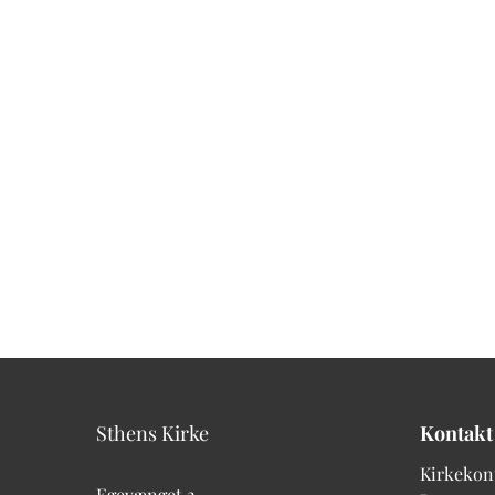
Sthens Kirke
Kontakt
Kirkekon
Egevænget 2