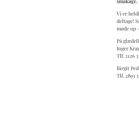
småkage
Vi er held
deltage! S
møde op -
På glædel
Inger Kr
Tlf. 2126 3
Birgit Pe
Tlf. 2893 3