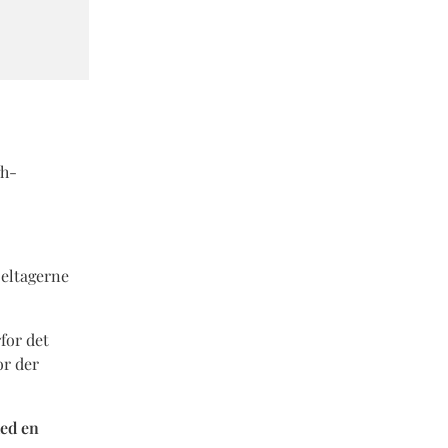
gh-
eltagerne
for det
or der
med en