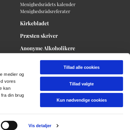
Menighedsrådets kalender
Menighedsrådsreferater
Kirkebladet
Præsten skriver
Anonyme Alkoholikere
Menighedsrådets mødekalender
Tillad alle cookies
ale medier og
ed vores
Tillad valgte
re kan
fra din brug
Kun nødvendige cookies
Vis detaljer