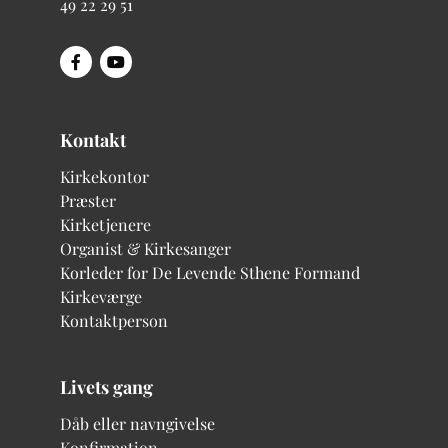
49 22 29 51
Kontakt
Kirkekontor
Præster
Kirketjenere
Organist & Kirkesanger
Korleder for De Levende Sthene
Formand
Kirkeværge
Kontaktperson
Livets gang
Dåb eller navngivelse
Konfirmation