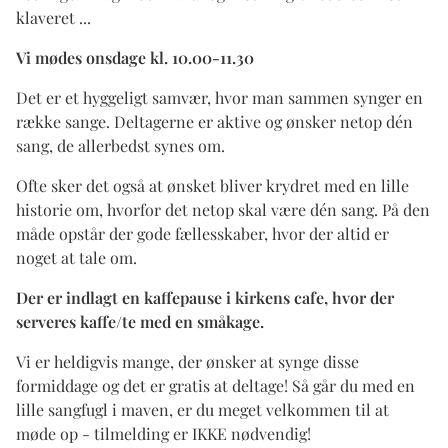
klaveret ...
Vi mødes onsdage kl. 10.00-11.30
Det er et hyggeligt samvær, hvor man sammen synger en
række sange. Deltagerne er aktive og ønsker netop dén
sang, de allerbedst synes om.
Ofte sker det også at ønsket bliver krydret med en lille
historie om, hvorfor det netop skal være dén sang. På den
måde opstår der gode fællesskaber, hvor der altid er
noget at tale om.
Der er indlagt en kaffepause i kirkens cafe, hvor der
serveres kaffe/te med en småkage.
Vi er heldigvis mange, der ønsker at synge disse
formiddage og det er gratis at deltage! Så går du med en
lille sangfugl i maven, er du meget velkommen til at
møde op - tilmelding er IKKE nødvendig!