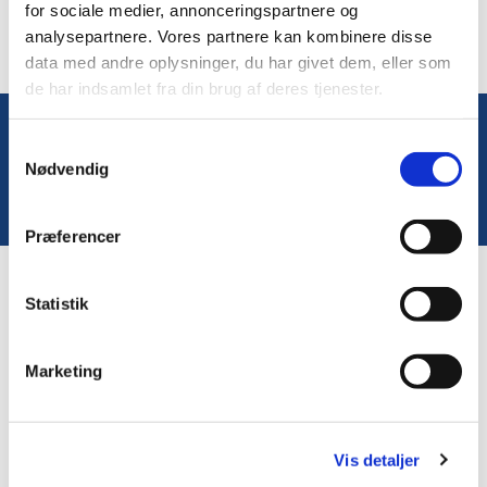
for sociale medier, annonceringspartnere og
analysepartnere. Vores partnere kan kombinere disse
data med andre oplysninger, du har givet dem, eller som
de har indsamlet fra din brug af deres tjenester.
Samtykkevalg
Du vil måske også kunne lide...
Nødvendig
Præferencer
Statistik
Marketing
Vis detaljer