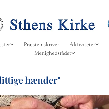
ster
Præsten skriver
Aktiviteter
Menighedsrådet
littige hænder"