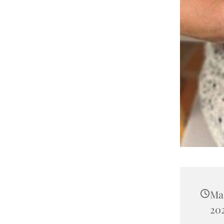
Ma
202