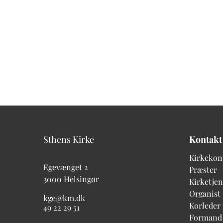
Sthens Kirke
Kontakt
Kirkekon
Egevænget 2
Præster
3000 Helsingør
Kirketjen
Organist
kge@km.dk
Korleder
49 22 29 51
Formand