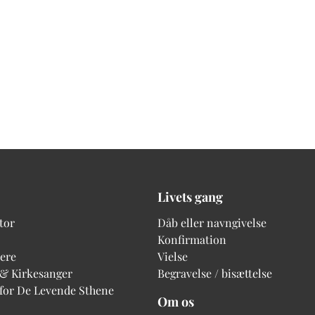
Livets gang
tor
Dåb eller navngivelse
Konfirmation
ere
Vielse
 & Kirkesanger
Begravelse / bisættelse
 for De Levende Sthene
Om os